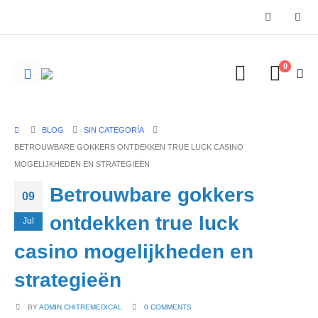
0
BLOG
SIN CATEGORÍA
BETROUWBARE GOKKERS ONTDEKKEN TRUE LUCK CASINO
MOGELIJKHEDEN EN STRATEGIEËN
Betrouwbare gokkers
09
ontdekken true luck
Jul
casino mogelijkheden en
strategieën
BY
ADMIN.CHITREMEDICAL
0 COMMENTS