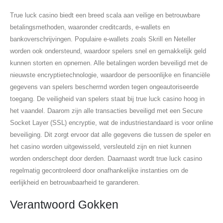
True luck casino biedt een breed scala aan veilige en betrouwbare
betalingsmethoden, waaronder creditcards, e-wallets en
bankoverschrijvingen. Populaire e-wallets zoals Skrill en Neteller
worden ook ondersteund, waardoor spelers snel en gemakkelijk geld
kunnen storten en opnemen. Alle betalingen worden beveiligd met de
nieuwste encryptietechnologie, waardoor de persoonlijke en financiële
gegevens van spelers beschermd worden tegen ongeautoriseerde
toegang. De veiligheid van spelers staat bij true luck casino hoog in
het vaandel. Daarom zijn alle transacties beveiligd met een Secure
Socket Layer (SSL) encryptie, wat de industriestandaard is voor online
beveiliging. Dit zorgt ervoor dat alle gegevens die tussen de speler en
het casino worden uitgewisseld, versleuteld zijn en niet kunnen
worden onderschept door derden. Daarnaast wordt true luck casino
regelmatig gecontroleerd door onafhankelijke instanties om de
eerlijkheid en betrouwbaarheid te garanderen.
Verantwoord Gokken