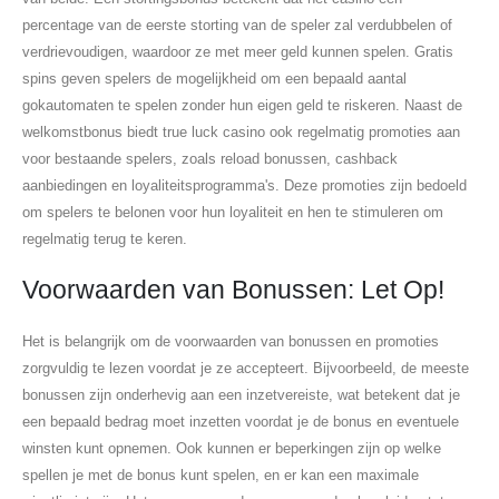
percentage van de eerste storting van de speler zal verdubbelen of
verdrievoudigen, waardoor ze met meer geld kunnen spelen. Gratis
spins geven spelers de mogelijkheid om een bepaald aantal
gokautomaten te spelen zonder hun eigen geld te riskeren. Naast de
welkomstbonus biedt true luck casino ook regelmatig promoties aan
voor bestaande spelers, zoals reload bonussen, cashback
aanbiedingen en loyaliteitsprogramma's. Deze promoties zijn bedoeld
om spelers te belonen voor hun loyaliteit en hen te stimuleren om
regelmatig terug te keren.
Voorwaarden van Bonussen: Let Op!
Het is belangrijk om de voorwaarden van bonussen en promoties
zorgvuldig te lezen voordat je ze accepteert. Bijvoorbeeld, de meeste
bonussen zijn onderhevig aan een inzetvereiste, wat betekent dat je
een bepaald bedrag moet inzetten voordat je de bonus en eventuele
winsten kunt opnemen. Ook kunnen er beperkingen zijn op welke
spellen je met de bonus kunt spelen, en er kan een maximale