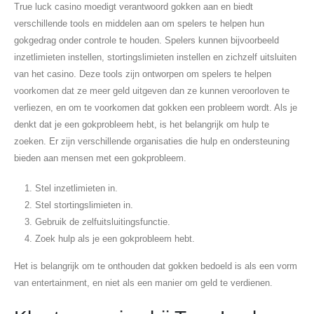
True luck casino moedigt verantwoord gokken aan en biedt
verschillende tools en middelen aan om spelers te helpen hun
gokgedrag onder controle te houden. Spelers kunnen bijvoorbeeld
inzetlimieten instellen, stortingslimieten instellen en zichzelf uitsluiten
van het casino. Deze tools zijn ontworpen om spelers te helpen
voorkomen dat ze meer geld uitgeven dan ze kunnen veroorloven te
verliezen, en om te voorkomen dat gokken een probleem wordt. Als je
denkt dat je een gokprobleem hebt, is het belangrijk om hulp te
zoeken. Er zijn verschillende organisaties die hulp en ondersteuning
bieden aan mensen met een gokprobleem.
Stel inzetlimieten in.
Stel stortingslimieten in.
Gebruik de zelfuitsluitingsfunctie.
Zoek hulp als je een gokprobleem hebt.
Het is belangrijk om te onthouden dat gokken bedoeld is als een vorm
van entertainment, en niet als een manier om geld te verdienen.