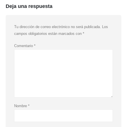
Deja una respuesta
Tu dirección de correo electrónico no será publicada.
Los
campos obligatorios están marcados con
*
Comentario
*
Nombre
*